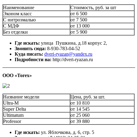
Наименование
Стоимость, руб. за шт
Эконом класс
от 6 500
С нитроэмалью
от 7 500
С МДФ
от 13 000
Без отделки
от 5 900
Где искать:
улица
Пушкина, д.18 корпус 2,
Звонить сюда:
8-930-783-04-52
Куда писать:
dveri-ryazan@yandex.ru
Подробности на:
http://dveri-ryazan.ru
ООО «
Torex
»
Название модели
Цена, руб. за шт.
Ultra-M
от 10 810
Super Delta
от 14 545
Ultimatum
от 25 060
Professor
от 39 880
Где искать:
ул. Яблочкова, д. 6, стр. 5