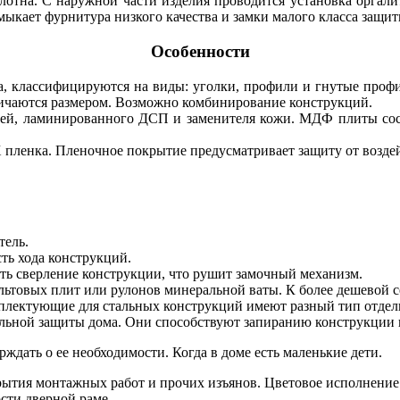
олотна. С наружной части изделия проводится установка оргал
ыкает фурнитура низкого качества и замки малого класса защит
Особенности
а, классифицируются на виды: уголки, профили и гнутые проф
ичаются размером. Возможно комбинирование конструкций.
й, ламинированного ДСП и заменителя кожи. МДФ плиты сост
пленка. Пленочное покрытие предусматривает защиту от воздей
тель.
ть хода конструкций.
ть сверление конструкции, что рушит замочный механизм.
льтовых плит или рулонов минеральной ваты. К более дешевой с
омплектующие для стальных конструкций имеют разный тип отде
льной защиты дома. Они способствуют запиранию конструкции 
рждать о ее необходимости. Когда в доме есть маленькие дети.
рытия монтажных работ и прочих изъянов. Цветовое исполнение 
сти дверной раме.