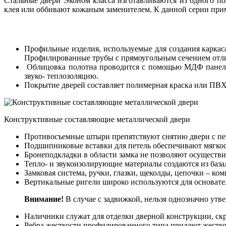
Стальные двери Эконом класса изготавливаются из одного п
клея или оббивают кожаным заменителем. К данной серии прим
Профильные изделия, используемые для создания каркас
Профилированные трубы с прямоугольным сечением отл
Облицовка полотна проводится с помощью МДФ панеле
звуко- теплозоляцию.
Покрытие дверей составляет полимерная краска или ПВХ 
Конструктивные составляющие металлической двери
Противосъемные штыри препятствуют снятию двери с пе
Подшипниковые вставки для петель обеспечивают мягкос
Бронеподкладки в области замка не позволяют осуществи
Тепло- и звукоизолирующие материалы создаются из база
Замковая система, ручки, глазки, щеколды, цепочки – к
Вертикальные ригели широко используются для основате
Внимание!
В случае с задвижкой, нельзя однозначно утве
Наличники служат для отделки дверной конструкции, ск
Ребра жесткости профилированного типа придают жестко