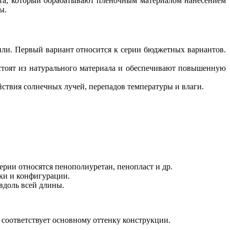
ита, который обрабатывают пленочным материалом нанесением
ы.
или. Первый вариант относится к серии бюджетных вариантов.
оят из натурального материала и обеспечивают повышенную
ствия солнечных лучей, перепадов температуры и влаги.
ерии относятся пенополиуретан, пенопласт и др.
лки и конфигурации.
вдоль всей длины.
соответствует основному оттенку конструкции.