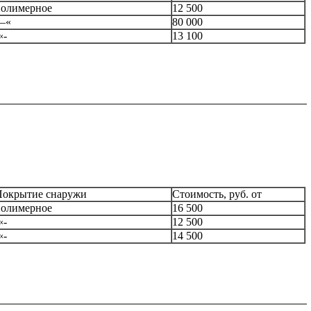
полимерное
12 500
—«
80 000
«-
13 100
Покрытие снаружи
Стоимость, руб. от
полимерное
16 500
«-
12 500
«-
14 500