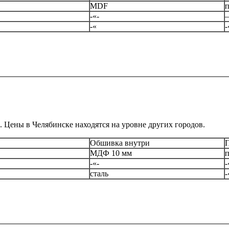
MDF
-«-
-«
-
. Цены в Челябинске находятся на уровне других городов.
Обшивка внутри
МДФ 10 мм
-«-
-
сталь
-