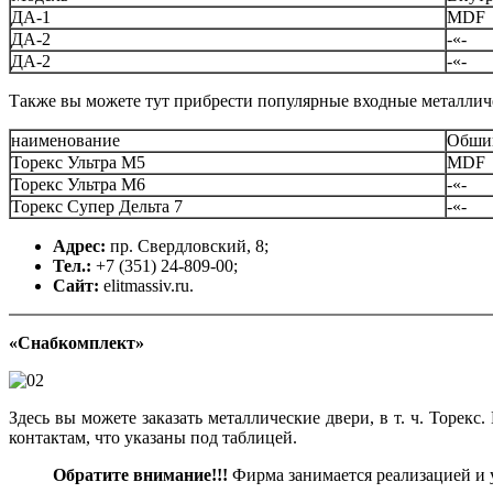
ДА-1
MDF
ДА-2
-«-
ДА-2
-«-
Также вы можете тут прибрести популярные входные металличес
наименование
Обшив
Торекс Ультра М5
MDF
Торекс Ультра М6
-«-
Торекс Супер Дельта 7
-«-
Адрес:
пр. Свердловский, 8;
Тел.:
+7 (351) 24-809-00;
Сайт:
elitmassiv.ru.
«Снабкомплект»
Здесь вы можете заказать металлические двери, в т. ч. Торе
контактам, что указаны под таблицей.
Обратите внимание!!!
Фирма занимается реализацией и у