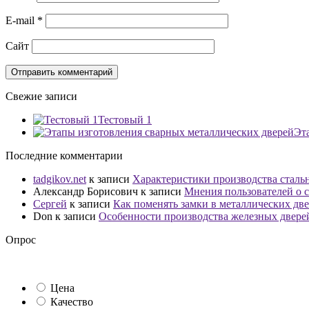
E-mail
*
Сайт
Свежие записи
Тестовый 1
Эт
Последние комментарии
tadgikov.net
к записи
Характеристики производства сталь
Александр Борисович
к записи
Мнения пользователей о с
Сергей
к записи
Как поменять замки в металлических дв
Don
к записи
Особенности производства железных двере
Опрос
Цена
Качество