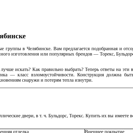
лябинске
дные группы в Челябинске. Вам предлагается подобранная и от
ного изготовления или популярных брендов — Торекс, Бульдорс
е лучше искать? Как правильно выбрать? Теперь ответы на эти 
тика — класс взломоустойчивости. Конструкция должна быт
новениям снаружи и потерям тепла изнутри.
ллические двери, в т. ч. Бульдорс, Торекс. Купить их вы имеет
енняя отделка
Внешнее покрытие