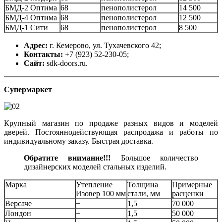
БМД-2 Оптима
68
пенополистерол
14 500
БМД-4 Оптима
68
пенополистерол
12 500
БМД-1 Сити
68
пенополистерол
8 500
Адрес:
г.
Кемерово, ул. Тухачевского 42;
Контакты:
+7 (923) 52-230-05;
Сайт:
sdk-doors.ru.
Супермаркет
Крупный магазин по продаже разных видов и моделей
дверей. Постояннодействующая распродажа и работы по
индивидуальному заказу. Быстрая доставка.
Обратите внимание!!!
Большое количество
дизайнерских моделей стальных изделий.
Марка
Утепление
Толщина
Примерные
Изовер 100 мм
стали, мм
расценки
Версаче
+
1,5
70 000
Лондон
+
1,5
50 000