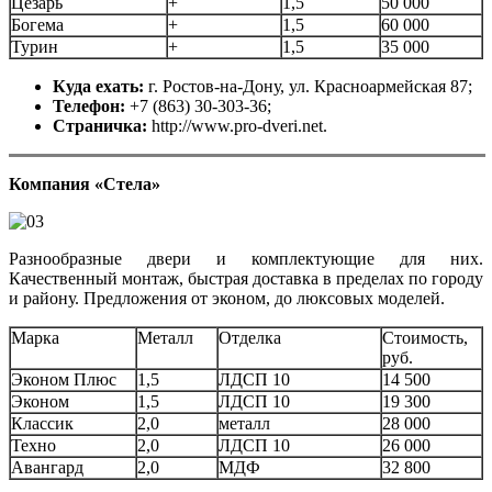
Цезарь
+
1,5
50 000
Богема
+
1,5
60 000
Турин
+
1,5
35 000
Куда ехать:
г.
Ростов-на-Дону, ул. Красноармейская 87;
Телефон:
+7 (863) 30-303-36;
Страничка:
http://www.pro-dveri.net.
Компания «Стела»
Разнообразные двери и комплектующие для них.
Качественный монтаж, быстрая доставка в пределах по городу
и району. Предложения от эконом, до люксовых моделей.
Марка
Металл
Отделка
Стоимость,
руб.
Эконом Плюс
1,5
ЛДСП 10
14 500
Эконом
1,5
ЛДСП 10
19 300
Классик
2,0
металл
28 000
Техно
2,0
ЛДСП 10
26 000
Авангард
2,0
МДФ
32 800