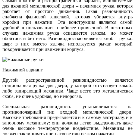
Самый простой и распространенный вариант, используемый
для входной металлической двери – нажимная ручка, которая
работает от простого движения. Такая разновидность
снабжена фалиевой защелкой, которая убирается внутрь
коробки при нажатии. Эта конструкция является самой
удобной в пользовании наиболее привычной. В некоторых
случаях нажимная ручка оснащается замком, но может
обойтись и без него. Разновидностью является кноб – ручка-
шар: в них вместо язычка используется рычаг, который
поворачивается при движении корпуса.
Нажимной вариант
Другой распространенной разновидностью является
стационарная ручка для двери, у которой отсутствует какой-
либо запирающий механизм. Чаще всего это металлическая
скоба, не очень удобная, но недорогая.
Специальная разновидность устанавливается на
противопожарный тип входной металлической двери.
Высокие требования предъявляется и к самому материалу, и к
запорному механизму: они должны легко выдерживать даже
очень высокое температурное воздействие. Механизм не
должен заклинивать при нагреве или резком нажатии.