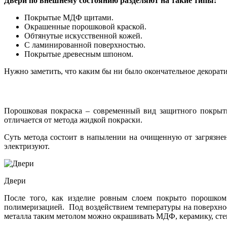
Двери по внешнему состоянию разделяют на такие типы:
Покрытые МДФ щитами.
Окрашенные порошковой краской.
Обтянутые искусственной кожей.
С ламинированной поверхностью.
Покрытые древесным шпоном.
Нужно заметить, что каким бы ни было окончательное декорати
Порошковая покраска – современный вид защитного покрыти
отличается от метода жидкой покраски.
Суть метода состоит в напылении на очищенную от загрязне
электризуют.
Двери
После того, как изделие ровным слоем покрыто порошком 
полимеризацией. Под воздействием температуры на поверхнос
металла таким метолом можно окрашивать МДФ, керамику, сте