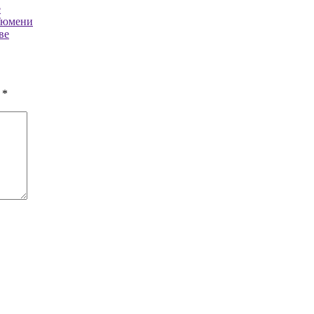
е
Тюмени
ве
ы
*