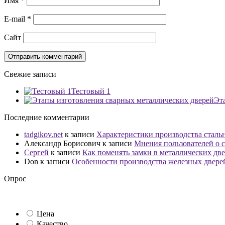
Имя
*
E-mail
*
Сайт
Свежие записи
Тестовый 1
Эт
Последние комментарии
tadgikov.net
к записи
Характеристики производства сталь
Александр Борисович
к записи
Мнения пользователей о с
Сергей
к записи
Как поменять замки в металлических дв
Don
к записи
Особенности производства железных двере
Опрос
Цена
Качество