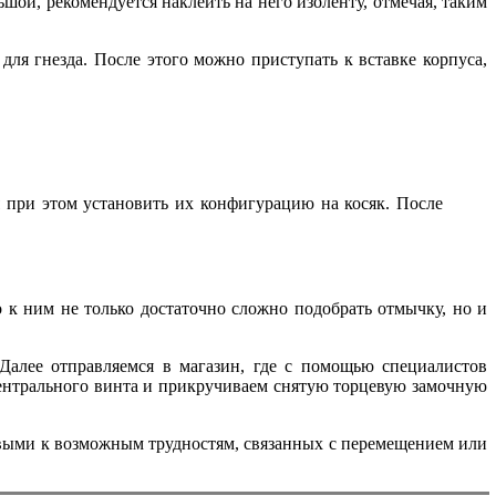
шой, рекомендуется наклеить на него изоленту, отмечая, таким
ля гнезда. После этого можно приступать к вставке корпуса,
 при этом установить их конфигурацию на косяк. После
о к ним не только достаточно сложно подобрать отмычку, но и
алее отправляемся в магазин, где с помощью специалистов
ентрального винта и прикручиваем снятую торцевую замочную
овыми к возможным трудностям, связанных с перемещением или