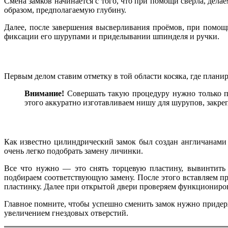
Смена замков начинается с того, что при помощи сверла, дела
образом, предполагаемую глубину.
Далее, после завершения высверливания проёмов, при помощи
фиксации его шурупами и приделывании шпинделя и ручки.
Первым делом ставим отметку в той области косяка, где плани
Внимание!
Совершать такую процедуру нужно только пр
этого аккуратно изготавливаем нишу для шурупов, закреп
Как известно цилиндрический замок был создан англичанами б
очень легко подобрать замену личинки.
Все что нужно — это снять торцевую пластину, вывинтить
подбираем соответствующую замену. После этого вставляем 
пластинку. Далее при открытой двери проверяем функциониров
Главное помните, чтобы успешно сменить замок нужно придер
увеличением гнездовых отверстий.