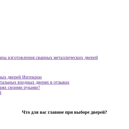
апы изготовления сварных металлических дверей
ных дверей Интекрон
тальных входных дверях в отзывах
ерях своими руками?
й
Что для вас главное при выборе дверей?