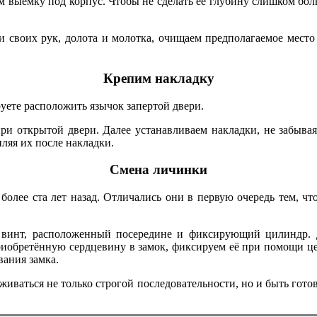
ем выемку под корпус. Чтобы не сделать её глубину слишком боль
 своих рук, долота и молотка, очищаем предполагаемое место д
Крепим накладку
руете расположить язычок запертой двери.
и открытой двери. Далее устанавливаем накладки, не забывая
ляя их после накладки.
Смена личинки
олее ста лет назад. Отличались они в первую очередь тем, чт
 винт, расположенный посередине и фиксирующий цилиндр. Д
приобретённую сердцевину в замок, фиксируем её при помощи ц
ания замка.
живаться не только строгой последовательности, но и быть гот