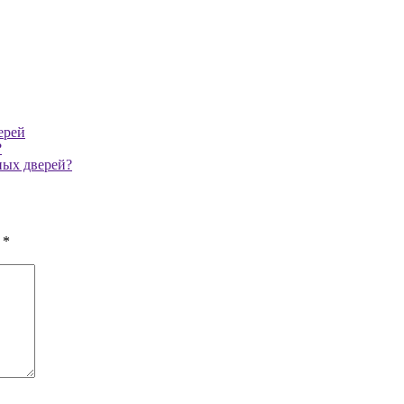
ерей
?
ных дверей?
ы
*