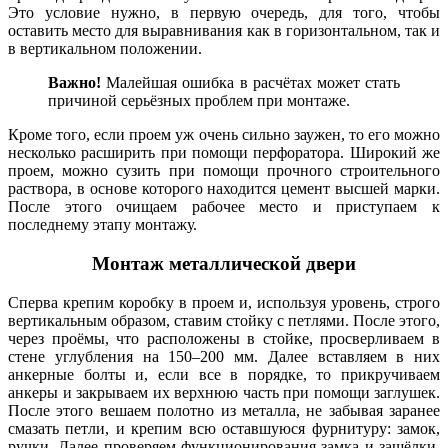
Это условие нужно, в первую очередь, для того, чтобы
оставить место для выравнивания как в горизонтальном, так и
в вертикальном положении.
Важно!
Малейшая ошибка в расчётах может стать
причиной серьёзных проблем при монтаже.
Кроме того, если проем уж очень сильно заужен, то его можно
несколько расширить при помощи перфоратора. Широкий же
проем, можно сузить при помощи прочного строительного
раствора, в основе которого находится цемент высшей марки.
После этого очищаем рабочее место и приступаем к
последнему этапу монтажу.
Монтаж металлической двери
Сперва крепим коробку в проем и, используя уровень, строго
вертикальным образом, ставим стойку с петлями. После этого,
через проёмы, что расположены в стойке, просверливаем в
стене углубления на 150–200 мм. Далее вставляем в них
анкерные болты и, если все в порядке, то прикручиваем
анкеры и закрываем их верхнюю часть при помощи заглушек.
После этого вешаем полотно из металла, не забывая заранее
смазать петли, и крепим всю оставшуюся фурнитуру: замок,
ручки. Далее проверяем функционирования замка и защёлки.