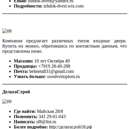
Email:
izhdok-dveri@yandex.ru
Подробности:
izhdok-dveri.wix.com
Компания предлагает различных типов входные двери.
Купить их можно, обратившись по контактным данным, что
представлены ниже.
Магазин:
10 лет Октября 49
Продавцы:
+7919 28-40-288
Почта:
belmetall31@gmail.com
Узнать больше
: ooodverioptom.ru
ДельтаСтрой
Где найти:
Майская 28/8
Позвонить:
341 29-01-043
Написать:
sf8@list.ru
Более подробно:
http://дельтасрой18.рф