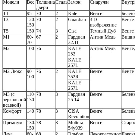
Модели
Вес
Толщина
Сталь
Замок
Снаружи
Внутр
двери
Т1
95
70
2
Kale
Венге
Белен
Т3
120-
70
2
Guardian
3 D
Венге
150
изображение
Т5
150
74
3
Cisa
Темный Дуб
Венге
М1
60-
67
2
Гардиан
Антик Медь
Вишн
70
32.11
М2
100
76
KALE
Антик Медь
Венге
252
KALE
257L
М2 Люкс
90-
76
2
KALE
Венге
Венге
100
352R
KALE
257L
М3 (с
110-
78
3
Гардиан
Венге
Белен
зеркальной
130
25.14
всавкой)
Комфорт
140
78
3
CISA
Венге
Белен
Revolution
Премиум
130-
78
3
Mottura
Венге
Старо
150
54y939
Дача
60-
68
2
Эльбор
Лакокрасочное
Лакок