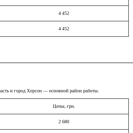
4 452
4 452
ласть и город Херсон — основной район работы.
Цены, грн.
2 680