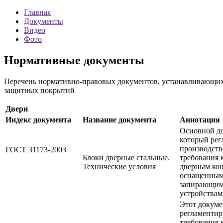
Главная
Документы
Видео
Фото
Нормативные документы
Перечень нормативно-правовых документов, устанавливающих т
защитных покрытий
Двери
Индекс документа
Название документа
Аннотация
Основной до
который рег
производств
ГОСТ 31173-2003
Блоки дверные стальные.
требования 
Технические условия
дверным кон
оснащенны
запирающи
устройства
Этот докуме
регламентир
требования 