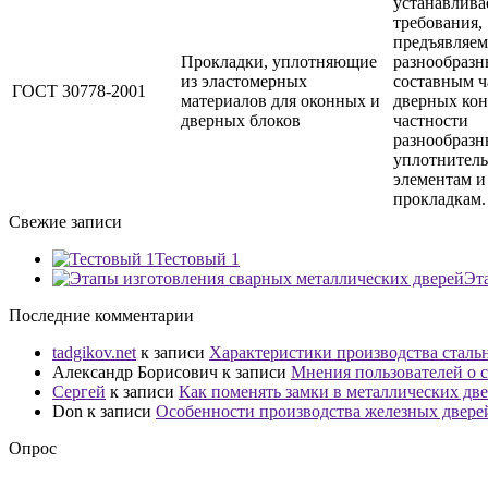
устанавлива
требования,
предъявляем
Прокладки, уплотняющие
разнообраз
из эластомерных
составным ч
ГОСТ 30778-2001
материалов для оконных и
дверных кон
дверных блоков
частности
разнообраз
уплотнител
элементам и
прокладкам.
Свежие записи
Тестовый 1
Эт
Последние комментарии
tadgikov.net
к записи
Характеристики производства сталь
Александр Борисович
к записи
Мнения пользователей о с
Сергей
к записи
Как поменять замки в металлических дв
Don
к записи
Особенности производства железных двере
Опрос