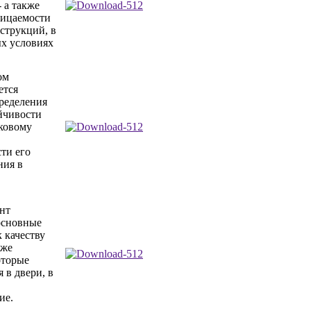
 а также
ницаемости
струкций, в
х условиях
ом
ется
ределения
йчивости
уковому
ти его
ния в
нт
основные
 качеству
кже
оторые
 в двери, в
ие.