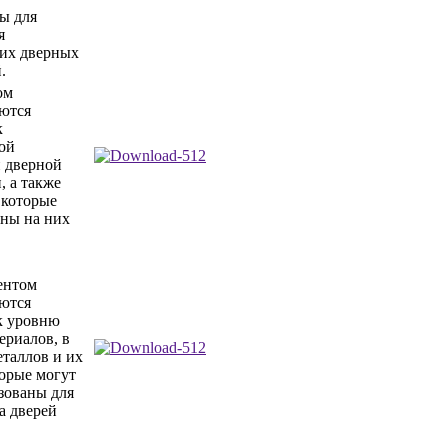
ы для
я
их дверных
.
ом
ются
к
ой
 дверной
, а также
 которые
ены на них
ентом
ются
к уровню
ериалов, в
еталлов и их
торые могут
зованы для
а дверей