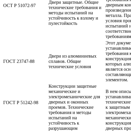
Двери защитные. Общие
дверным кон
ОСТ Р 51072-97
технические требования и
произведен
методы испытаний на
металла. Пр
устойчивость к взлому и
условия про
пулестойкость
испытаний 
соответстви
требованиям
Этот докуме
устанавлива
требования 
Двери из алюминиевых
конструкция
ГОСТ 23747-88
сплавов. Общие
которых ал
технические условия
является ос
составляющ
элементом.
Конструкции защитные
механические и
В нем описы
электромеханические для
устанавлива
дверных и оконных
технические
ГОСТ Р 51242-98
проемов. Технические
к защитным
требования и методы
электромеха
испытаний на
механическ
устойчивость к
конструкция
разрушающим
дверных пр