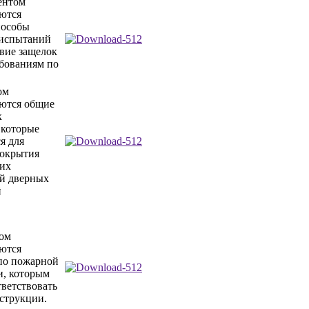
ентом
ются
пособы
 испытаний
твие защелок
ебованиям по
ом
ются общие
к
 которые
я для
покрытия
ких
й дверных
й
ом
ются
по пожарной
и, которым
ветствовать
струкции.