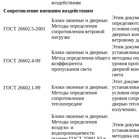
воздействиям
Сопротивление внешним воздействиям
Этим докум
Блоки оконные и дверные.
определяютс
Методы определения
ГОСТ 26602.5-2001
условия соп
сопротивления ветровой
дверных ко
нагрузке
ветровому д
Этим докум
Блоки оконные и дверные.
устанавлива
Метод определения общего
методика оп
ГОСТ 26602.4-99
коэффициента
уровня проп
пропускания света
дверной кон
света
Этот докуме
Блоки оконные и дверные.
устанавлива
ГОСТ 26602.1-99
Методы определения
условия опр
сопротивления
уровня сопр
теплопередаче
дверью теп
излучению.
Блоки оконные и дверные.
Методы определения
Этим докум
воздухо- и
устанавлива
водопроницаемости
методика оп
(взамен ГОСТ 25891-83 в