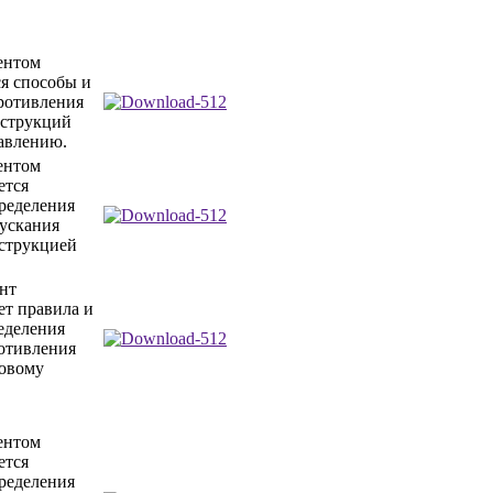
ентом
я способы и
ротивления
нструкций
авлению.
ентом
ется
ределения
ускания
струкцией
нт
ет правила и
еделения
отивления
ловому
ентом
ется
ределения