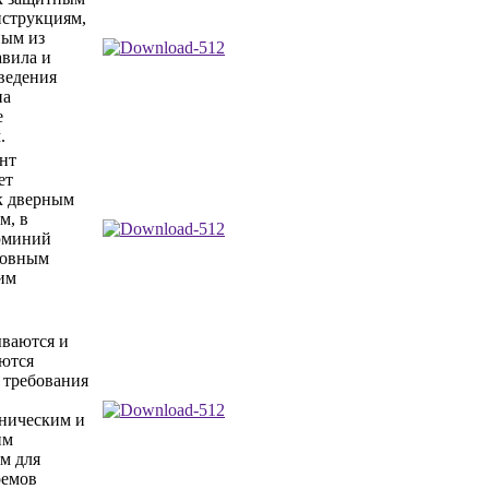
струкциям,
ным из
авила и
ведения
на
е
.
нт
ет
к дверным
м, в
юминий
новным
им
ваются и
ются
 требования
ническим и
им
м для
оемов