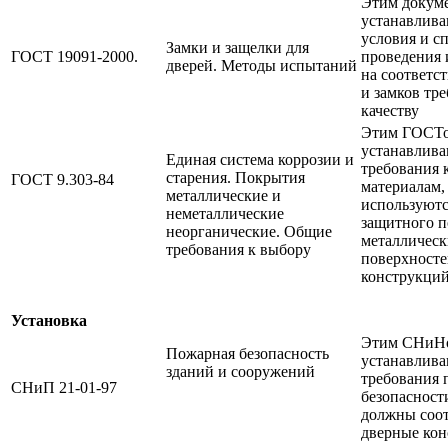
Этим докум
устанавлива
условия и с
Замки и защелки для
ГОСТ 19091-2000.
проведения
дверей. Методы испытаний
на соответс
и замков тр
качеству
Этим ГОСТ
устанавлива
Единая система коррозии и
требования 
старения. Покрытия
ГОСТ 9.303-84
материалам,
металлические и
используютс
неметаллические
защитного 
неорганические. Общие
металличес
требования к выбору
поверхносте
конструкци
Установка
Этим СНиН
Пожарная безопасность
устанавлива
зданий и сооружений
требования 
СНиП 21-01-97
безопасност
должны соот
дверные кон