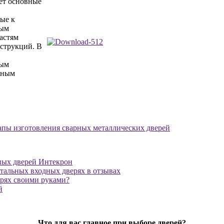
ет основные
ые к
ным
астям
струкций. В
ным
ьным
апы изготовления сварных металлических дверей
ных дверей Интекрон
тальных входных дверях в отзывах
ерях своими руками?
й
Что для вас главное при выборе дверей?