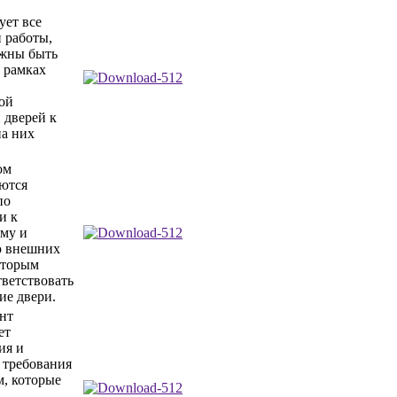
ует все
и работы,
лжны быть
 рамках
ой
 дверей к
а них
ом
ются
по
и к
му и
ю внешних
оторым
ветствовать
ие двери.
нт
ет
ия и
 требования
м, которые