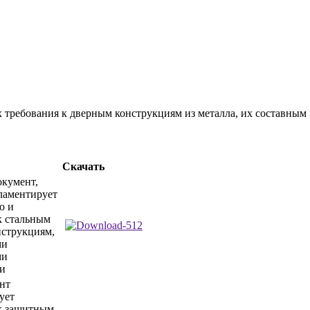
ребования к дверным конструкциям из металла, их составным ч
Скачать
кумент,
ламентирует
о и
к стальным
струкциям,
ми
ми
ми
нт
ует
к защитным