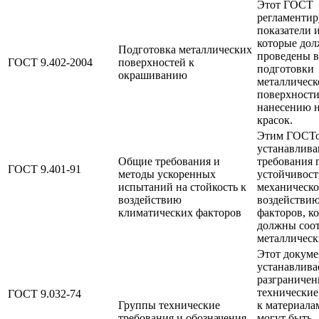
Этот ГОСТ
регламентир
показатели 
которые до
Подготовка металлических
проведены в
ГОСТ 9.402-2004
поверхностей к
подготовки
окрашиванию
металлическ
поверхности
нанесению н
красок.
Этим ГОСТ
устанавлива
Общие требования и
требования 
ГОСТ 9.401-91
методы ускоренных
устойчивост
испытаний на стойкость к
механическо
воздействию
воздействи
климатических факторов
факторов, к
должны соот
металлическ
Этот докуме
устанавлива
разграничен
технические
ГОСТ 9.032-74
Группы технические
к материала
требования и обозначения
могут быть