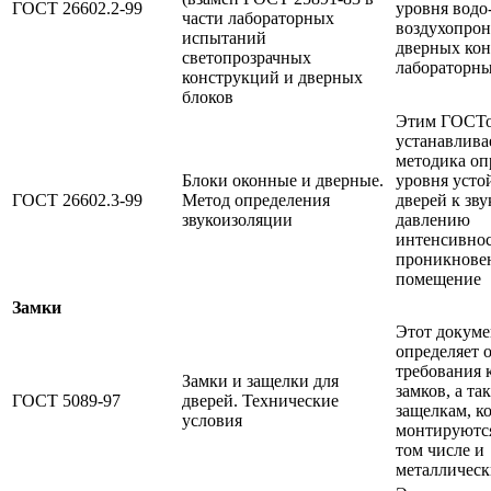
ГОСТ 26602.2-99
уровня водо-
части лабораторных
воздухопро
испытаний
дверных кон
светопрозрачных
лабораторны
конструкций и дверных
блоков
Этим ГОСТ
устанавлива
методика оп
Блоки оконные и дверные.
уровня усто
ГОСТ 26602.3-99
Метод определения
дверей к зв
звукоизоляции
давлению
интенсивнос
проникнове
помещение
Замки
Этот докуме
определяет 
требования к
Замки и защелки для
замков, а та
ГОСТ 5089-97
дверей. Технические
защелкам, к
условия
монтируются
том числе и
металлическ